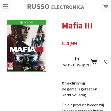
RUSSO
Ga
ELECTRONICA
direct
naar
Mafia III
de
hoofdinhoud
€ 4,99
In
winkelwagen
Omschrijving
De game is getest en
werkt volledig.
Op dit product bieden wij
14 dagen garantie indien