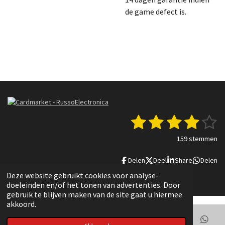
de game defect is.
1
2
3
4
5
S
R
t
a
s
s
s
s
s
e
159 stemmen
t
m
t
t
t
t
t
i
m
Delen
Deel
Share
Delen
n
e
e
e
e
e
e
g
n
© 2022 - 2025 Russo Electronica
Deze website gebruikt cookies voor analyse-
r
r
r
r
r
:
doeleinden en/of het tonen van advertenties. Door
3
gebruik te blijven maken van de site gaat u hiermee
r
r
r
r
.
akkoord.
e
e
e
e
8
3