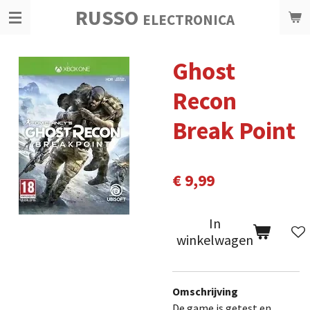
RUSSO
Ga
ELECTRONICA
direct
naar
Ghost
de
hoofdinhoud
Recon
Break Point
€ 9,99
In
winkelwagen
Omschrijving
De game is getest en