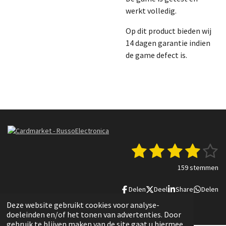
werkt volledig.
Op dit product bieden wij
14 dagen garantie indien
de game defect is.
1
2
3
4
5
S
R
t
a
s
s
s
s
s
e
159 stemmen
t
m
t
t
t
t
t
i
m
Delen
Deel
Share
Delen
n
e
e
e
e
e
e
g
n
© 2022 - 2025 Russo Electronica
Deze website gebruikt cookies voor analyse-
r
r
r
r
r
:
doeleinden en/of het tonen van advertenties. Door
3
gebruik te blijven maken van de site gaat u hiermee