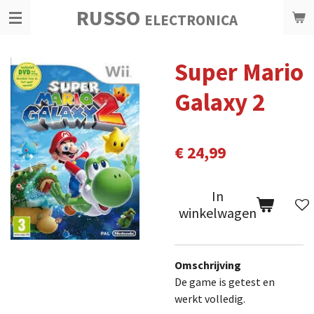
RUSSO
Ga
ELECTRONICA
direct
naar
Super Mario
de
hoofdinhoud
Galaxy 2
€ 24,99
In
winkelwagen
Omschrijving
De game is getest en
werkt volledig.