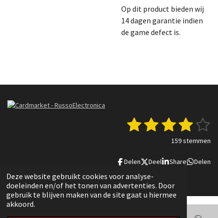
Op dit product bieden wij
14 dagen garantie indien
de game defect is.
1
2
3
4
5
S
R
t
a
s
s
s
s
s
e
159 stemmen
t
m
t
t
t
t
t
i
m
Delen
Deel
Share
Delen
n
e
e
e
e
e
e
g
n
© 2022 - 2025 Russo Electronica
Deze website gebruikt cookies voor analyse-
r
r
r
r
r
:
doeleinden en/of het tonen van advertenties. Door
3
gebruik te blijven maken van de site gaat u hiermee
r
r
r
r
.
akkoord.
8