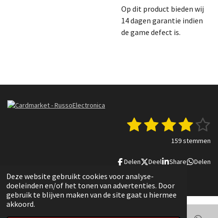
Op dit product bieden wij
14 dagen garantie indien
de game defect is.
1
2
3
4
5
S
R
t
a
s
s
s
s
s
e
159 stemmen
t
m
t
t
t
t
t
i
m
Delen
Deel
Share
Delen
n
e
e
e
e
e
e
g
n
© 2022 - 2025 Russo Electronica
Deze website gebruikt cookies voor analyse-
r
r
r
r
r
:
doeleinden en/of het tonen van advertenties. Door
3
gebruik te blijven maken van de site gaat u hiermee
r
r
r
r
.
akkoord.
8