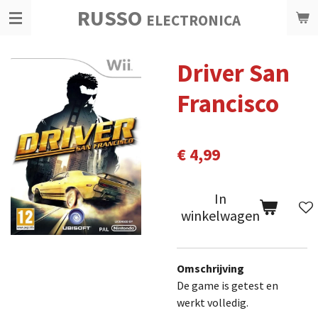
RUSSO
Ga
ELECTRONICA
direct
naar
Driver San
de
hoofdinhoud
Francisco
€ 4,99
In
winkelwagen
Omschrijving
De game is getest en
werkt volledig.