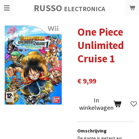
RUSSO
Ga
ELECTRONICA
direct
naar
One Piece
de
hoofdinhoud
Unlimited
Cruise 1
€ 9,99
In
winkelwagen
Omschrijving
De game is getest en