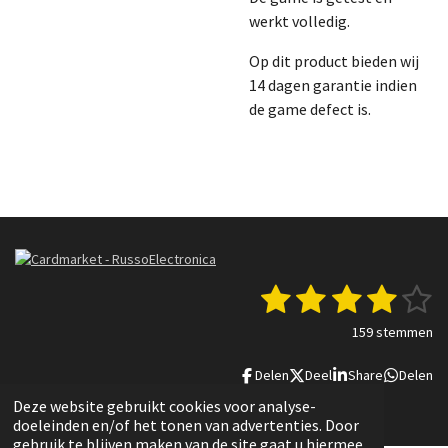
werkt volledig.
Op dit product bieden wij
14 dagen garantie indien
de game defect is.
1
2
3
4
5
S
R
t
a
s
s
s
s
s
e
159 stemmen
t
m
t
t
t
t
t
i
m
Delen
Deel
Share
Delen
n
e
e
e
e
e
e
g
n
© 2022 - 2025 Russo Electronica
Deze website gebruikt cookies voor analyse-
r
r
r
r
r
:
doeleinden en/of het tonen van advertenties. Door
3
gebruik te blijven maken van de site gaat u hiermee