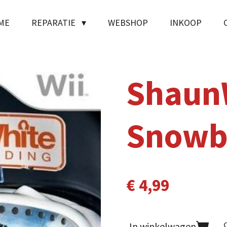
ME
REPARATIE
WEBSHOP
INKOOP
Shaun
Snowb
€ 4,99
In winkelwagen