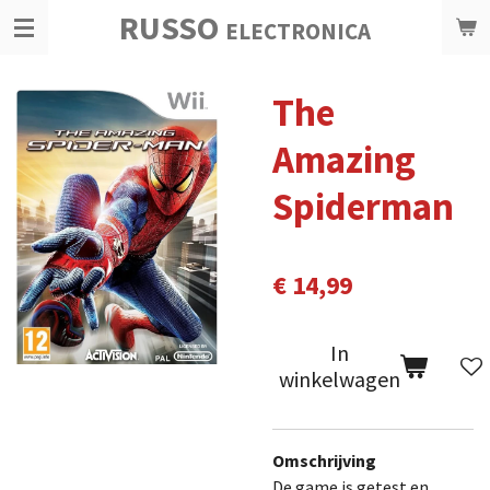
RUSSO
Ga
ELECTRONICA
direct
naar
The
de
hoofdinhoud
Amazing
Spiderman
€ 14,99
In
winkelwagen
Omschrijving
De game is getest en