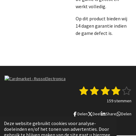
werkt volledig.
Op dit product bieden wij
14 dagen garantie indien
de game defect is.
1
2
3
4
5
S
R
t
a
s
s
s
s
s
e
159 stemmen
t
m
t
t
t
t
t
i
m
Delen
Deel
Share
Delen
n
e
e
e
e
e
e
g
n
© 2022 - 2025 Russo Electronica
Deze website gebruikt cookies voor analyse-
r
r
r
r
r
:
doeleinden en/of het tonen van advertenties. Door
3
gebruik te blijven maken van de site gaat u hiermee