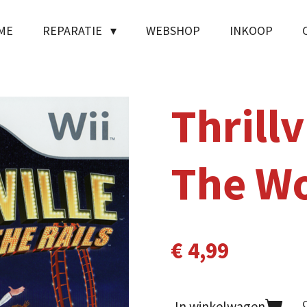
ME
REPARATIE
WEBSHOP
INKOOP
Thrillv
The W
€ 4,99
In winkelwagen