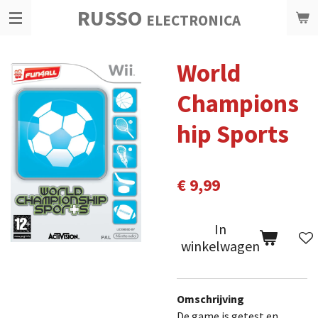
RUSSO
Ga
ELECTRONICA
direct
naar
World
de
hoofdinhoud
Champions
hip Sports
€ 9,99
In
winkelwagen
Omschrijving
De game is getest en