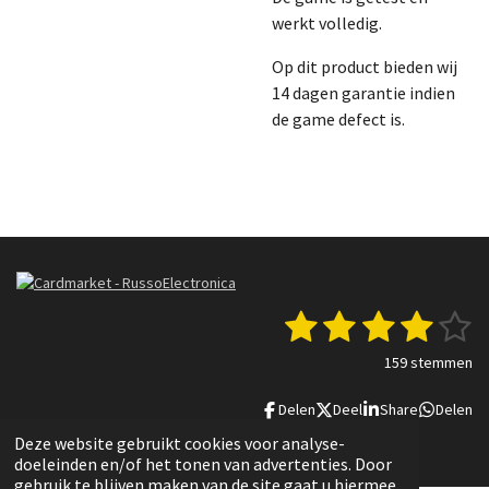
werkt volledig.
Op dit product bieden wij
14 dagen garantie indien
de game defect is.
1
2
3
4
5
S
R
t
a
s
s
s
s
s
e
159 stemmen
t
m
t
t
t
t
t
i
m
Delen
Deel
Share
Delen
n
e
e
e
e
e
e
g
n
© 2022 - 2025 Russo Electronica
Deze website gebruikt cookies voor analyse-
r
r
r
r
r
:
doeleinden en/of het tonen van advertenties. Door
3
gebruik te blijven maken van de site gaat u hiermee