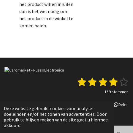
het product willen inruilen
dan is het wel nodig om
het product in de winkel te
komen halen.
1
2
3
4
5
S
R
t
a
s
s
s
s
s
e
159 stemmen
t
m
t
t
t
t
t
i
m
Delen
Deel
Share
Delen
n
e
e
e
e
e
e
Deze website gebruikt cookies voor analyse-
g
n
© 2022 - 2025 Russo Electronica
doeleinden en/of het tonen van advertenties. Door
r
r
r
r
r
:
gebruik te blijven maken van de site gaat u hiermee
3
akkoord.
r
r
r
r
.