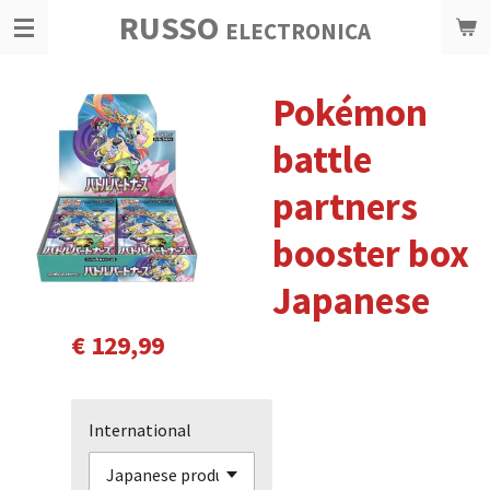
RUSSO
Ga
ELECTRONICA
direct
naar
Pokémon
de
hoofdinhoud
battle
partners
booster box
Japanese
€ 129,99
International