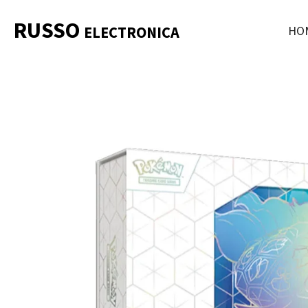
Ga
RUSSO
HO
ELECTRONICA
direct
naar
de
hoofdinhoud