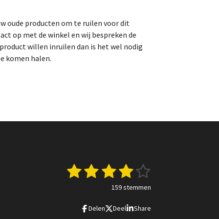
uw oude producten om te ruilen voor dit
act op met de winkel en wij bespreken de
roduct willen inruilen dan is het wel nodig
te komen halen.
1
2
3
4
5
S
t
s
s
s
s
s
e
159 stemmen
m
t
t
t
t
t
m
Delen
Deel
Share
e
e
e
e
e
e