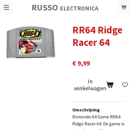
RUSSO
Ga
ELECTRONICA
direct
naar
RR64 Ridge
de
hoofdinhoud
Racer 64
€ 9,99
In
winkelwagen
Omschrijving
Nintendo 64 Game RR64
Ridge Racer 64. De game is