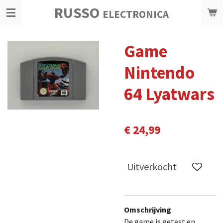
RUSSO
Ga
ELECTRONICA
direct
naar
Game
de
hoofdinhoud
Nintendo
64 Lyatwars
€ 24,99
Uitverkocht
Omschrijving
De game is getest en