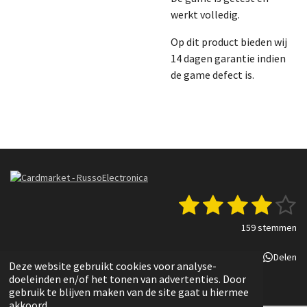
werkt volledig.
Op dit product bieden wij
14 dagen garantie indien
de game defect is.
1
2
3
4
5
S
R
t
a
s
s
s
s
s
e
159 stemmen
t
m
t
t
t
t
t
i
m
Delen
Deel
Share
Delen
n
e
e
e
e
e
e
Deze website gebruikt cookies voor analyse-
g
n
© 2022 - 2025 Russo Electronica
doeleinden en/of het tonen van advertenties. Door
r
r
r
r
r
:
gebruik te blijven maken van de site gaat u hiermee
3
akkoord.