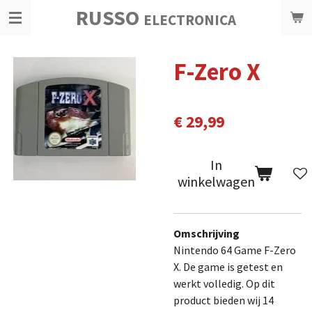
RUSSO
Ga
ELECTRONICA
direct
naar
F-Zero X
de
hoofdinhoud
€ 29,99
In
winkelwagen
Omschrijving
Nintendo 64 Game F-Zero
X. De game is getest en
werkt volledig.
Op dit
product bieden wij 14