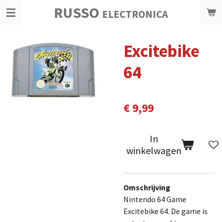
RUSSO
Ga
ELECTRONICA
direct
naar
Excitebike
de
hoofdinhoud
64
€ 9,99
In
winkelwagen
Omschrijving
Nintendo 64 Game
Excitebike 64. De game is