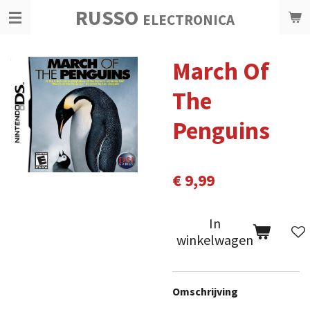
RUSSO
Ga
ELECTRONICA
direct
naar
March Of
de
hoofdinhoud
The
Penguins
€ 9,99
In
winkelwagen
Omschrijving