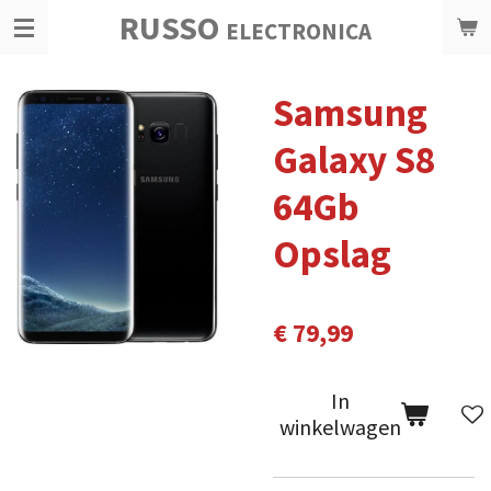
RUSSO
Ga
ELECTRONICA
direct
naar
Samsung
de
hoofdinhoud
Galaxy S8
64Gb
Opslag
€ 79,99
In
winkelwagen