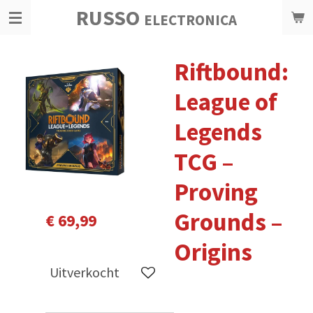
RUSSO
Ga
ELECTRONICA
direct
naar
Riftbound:
de
hoofdinhoud
League of
Legends
TCG –
Proving
Grounds –
€ 69,99
Origins
Uitverkocht