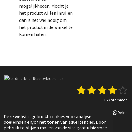
mogelijkheden. Mocht je
het product willen inruilen
dan is het wel nodig om
het product in de winkel te
komen halen.
1
2
3
4
5
S
R
t
a
s
s
s
s
s
e
159 stemmen
t
m
t
t
t
t
t
i
m
Delen
Deel
Share
Delen
n
e
e
e
e
e
e
Deze website gebruikt cookies voor analyse-
g
n
© 2022 - 2025 Russo Electronica
doeleinden en/of het tonen van advertenties. Door
r
r
r
r
r
:
gebruik te blijven maken van de site gaat u hiermee
3