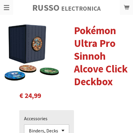
RUSSO
Ga
ELECTRONICA
direct
naar
Pokémon
de
hoofdinhoud
Ultra Pro
Sinnoh
Alcove Click
Deckbox
€ 24,99
Accessories