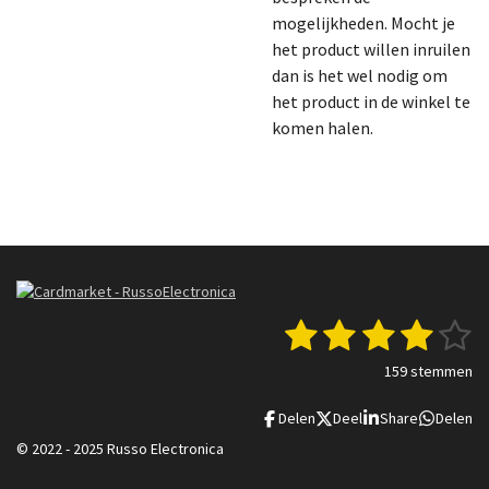
mogelijkheden. Mocht je
het product willen inruilen
dan is het wel nodig om
het product in de winkel te
komen halen.
1
2
3
4
5
S
R
t
a
s
s
s
s
s
e
159 stemmen
t
m
t
t
t
t
t
i
m
Delen
Deel
Share
Delen
n
e
e
e
e
e
e
g
n
© 2022 - 2025 Russo Electronica
r
r
r
r
r
: