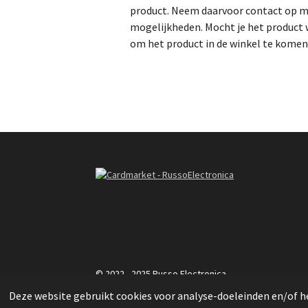
product. Neem daarvoor contact op me
mogelijkheden. Mocht je het product w
om het product in de winkel te komen
R
a
t
i
n
g
© 2022 - 2025 Russo Electronica
:
Deze website gebruikt cookies voor analyse-doeleinden en/of he
3