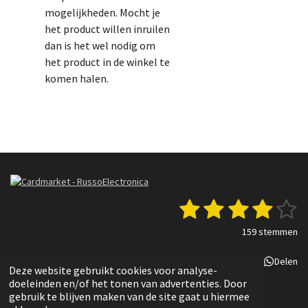
mogelijkheden. Mocht je
het product willen inruilen
dan is het wel nodig om
het product in de winkel te
komen halen.
1
2
3
4
5
S
R
t
a
s
s
s
s
s
e
159 stemmen
t
m
t
t
t
t
t
i
m
Delen
Deel
Share
Delen
n
e
e
e
e
e
e
Deze website gebruikt cookies voor analyse-
g
n
© 2022 - 2025 Russo Electronica
doeleinden en/of het tonen van advertenties. Door
r
r
r
r
r
:
gebruik te blijven maken van de site gaat u hiermee
3