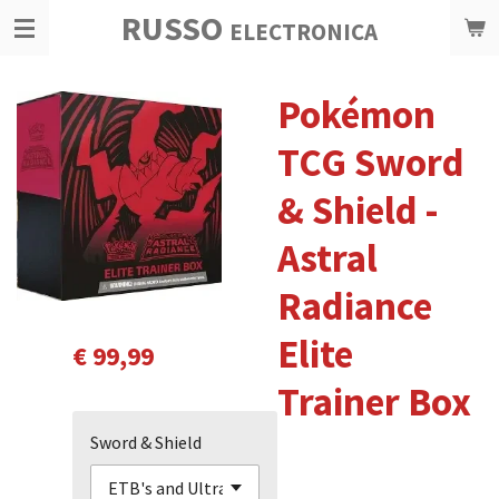
RUSSO
Ga
ELECTRONICA
direct
naar
Pokémon
de
hoofdinhoud
TCG Sword
& Shield -
Astral
Radiance
Elite
€ 99,99
Trainer Box
Sword & Shield