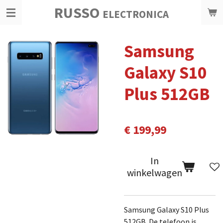
RUSSO
Ga
ELECTRONICA
direct
naar
Samsung
de
hoofdinhoud
Galaxy S10
Plus 512GB
€ 199,99
In
winkelwagen
Samsung Galaxy S10 Plus
512GB. De telefoon is