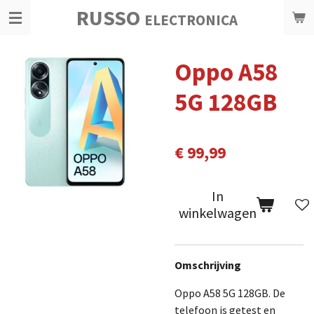
RUSSO
Ga
ELECTRONICA
direct
naar
Oppo A58
de
hoofdinhoud
5G 128GB
€ 99,99
In
winkelwagen
Omschrijving
Oppo A58 5G 128GB. De
telefoon is getest en