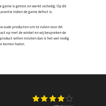
game is getest en werkt volledig. Op dit
arantie indien de game defect is.
uw oude producten om te ruilen voor dit
act op met de winkel en wij bespreken de
roduct willen inruilen dan is het wel nodig
te komen halen.
1
2
3
4
5
S
t
e