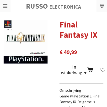
RUSSO
Ga
ELECTRONICA
direct
naar
Final
de
hoofdinhoud
Fantasy IX
€ 49,99
In
winkelwagen
Omschrijving
Game Playstation 1 Final
Fantasy IX. De game is