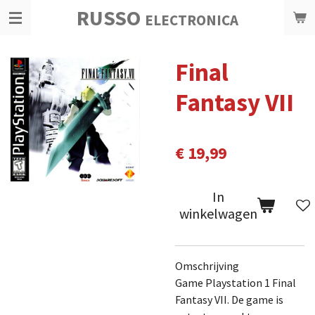
RUSSO
Ga
ELECTRONICA
direct
naar
Final
de
hoofdinhoud
Fantasy VII
€ 19,99
In
winkelwagen
Omschrijving
Game Playstation 1 Final
Fantasy VII. De game is