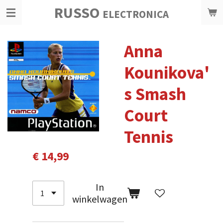
RUSSO
Ga
ELECTRONICA
direct
naar
Anna
de
hoofdinhoud
Kounikova'
s Smash
Court
Tennis
€ 14,99
In
winkelwagen