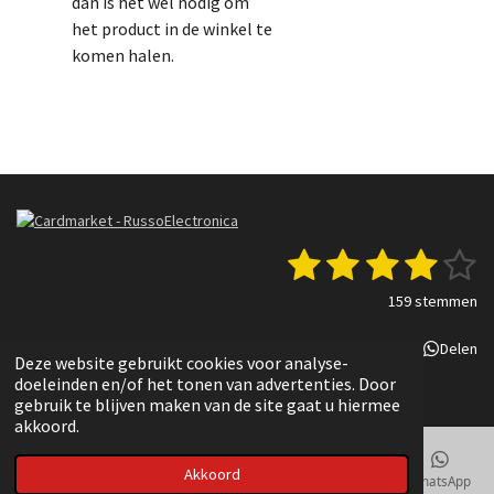
dan is het wel nodig om
het product in de winkel te
komen halen.
1
2
3
4
5
S
R
t
a
s
s
s
s
s
e
159 stemmen
t
m
t
t
t
t
t
i
m
Delen
Deel
Share
Delen
n
e
e
e
e
e
e
Deze website gebruikt cookies voor analyse-
g
n
© 2022 - 2025 Russo Electronica
doeleinden en/of het tonen van advertenties. Door
r
r
r
r
r
:
gebruik te blijven maken van de site gaat u hiermee
3
akkoord.
r
r
r
r
.
e
e
e
e
8
Akkoord
E-mailadres
Telefoonnummer
Kaart
TikTok
WhatsApp
3