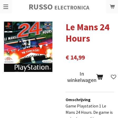
RUSSO
Ga
ELECTRONICA
direct
naar
Le Mans 24
de
hoofdinhoud
Hours
€ 14,99
In
winkelwagen
Omschrijving
Game Playstation 1 Le
Mans 24 Hours. De game is