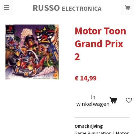
RUSSO
Ga
ELECTRONICA
direct
naar
Motor Toon
de
hoofdinhoud
Grand Prix
2
€ 14,99
In
winkelwagen
Omschrijving
Game Playstation 1 Motor