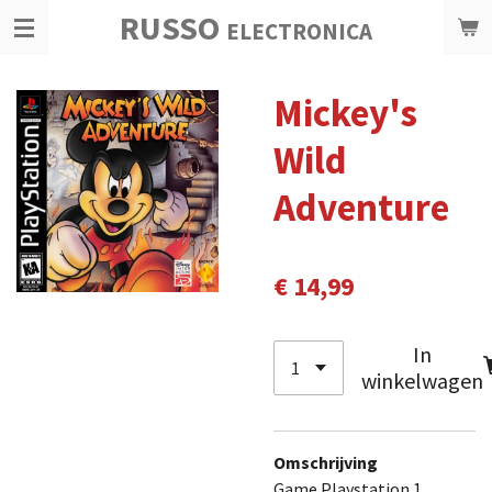
RUSSO
Ga
ELECTRONICA
direct
naar
Mickey's
de
hoofdinhoud
Wild
Adventure
€ 14,99
In
winkelwagen
Omschrijving
Game Playstation 1