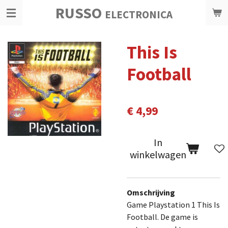
RUSSO
Ga
ELECTRONICA
direct
naar
This Is
de
hoofdinhoud
Football
€ 4,99
In
winkelwagen
Omschrijving
Game Playstation 1 This Is
Football. De game is