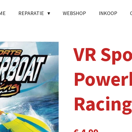
ME
REPARATIE
WEBSHOP
INKOOP
VR Spo
Power
Racing