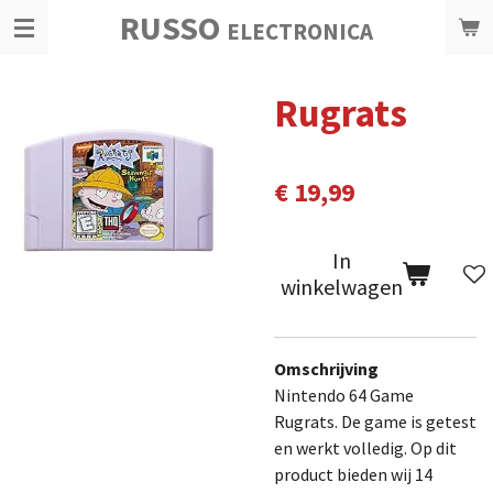
RUSSO
Ga
ELECTRONICA
direct
naar
Rugrats
de
hoofdinhoud
€ 19,99
In
winkelwagen
Omschrijving
Nintendo 64 Game
Rugrats. De game is getest
en werkt volledig.
Op dit
product bieden wij 14