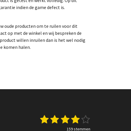
uct is getest en werkt volledig.
Op dit
arantie indien de game defect is.
uw oude producten om te ruilen voor dit
act op met de winkel en wij bespreken de
roduct willen inruilen dan is het wel nodig
te komen halen.
1
2
3
4
5
S
t
s
s
s
s
s
e
159 stemmen