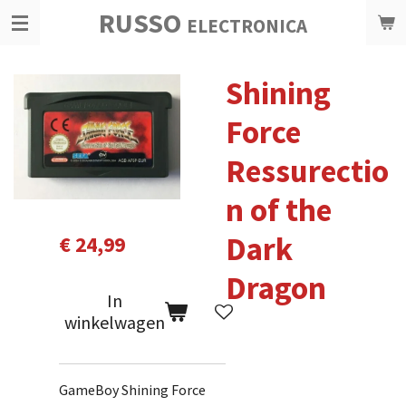
RUSSO
Ga
ELECTRONICA
direct
naar
Shining
de
hoofdinhoud
Force
Ressurectio
n of the
Dark
€ 24,99
Dragon
In
winkelwagen
GameBoy Shining Force