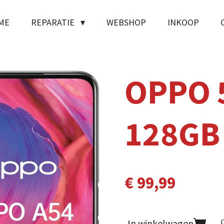
ME
REPARATIE
WEBSHOP
INKOOP
OPPO 
128GB
€ 99,99
In winkelwagen