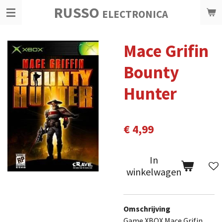
RUSSO
Ga
ELECTRONICA
direct
naar
Mace Grifin
de
hoofdinhoud
Bounty
Hunter
€ 4,99
In
winkelwagen
Omschrijving
Game XBOX Mace Grifin