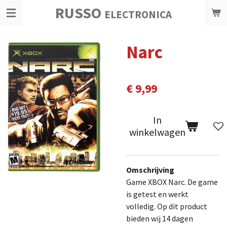
RUSSO
Ga
ELECTRONICA
direct
naar
Narc
de
hoofdinhoud
€ 9,99
In
winkelwagen
Omschrijving
Game XBOX Narc. De game
is getest en werkt
volledig.
Op dit product
bieden wij 14 dagen