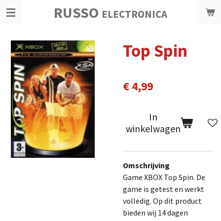
RUSSO
Ga
ELECTRONICA
direct
naar
Top Spin
de
hoofdinhoud
€ 4,99
In
winkelwagen
Omschrijving
Game XBOX Top Spin. De
game is getest en werkt
volledig.
Op dit product
bieden wij 14 dagen