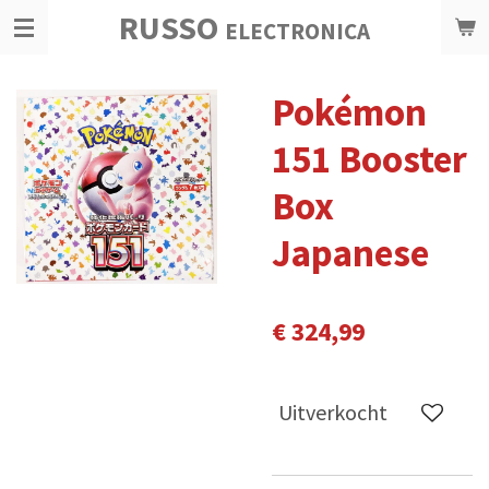
RUSSO
Ga
ELECTRONICA
direct
naar
Pokémon
de
hoofdinhoud
151 Booster
Box
Japanese
€ 324,99
Uitverkocht