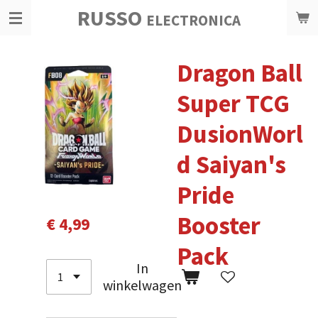
RUSSO
Ga
ELECTRONICA
direct
naar
Dragon Ball
de
hoofdinhoud
Super TCG
DusionWorl
d Saiyan's
Pride
Booster
€ 4,99
Pack
In
winkelwagen