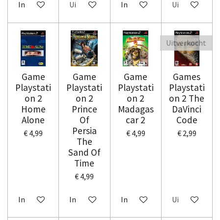
In winkelwagen
Uitverkocht
In winkelwagen
Uitverkocht
Uitverkocht
Game
Game
Game
Games
Playstati
Playstati
Playstati
Playstati
on 2
on 2
on 2
on 2 The
Home
Prince
Madagas
DaVinci
Alone
Of
car 2
Code
Persia
€ 4,99
€ 4,99
€ 2,99
The
Sand Of
Time
€ 4,99
In winkelwagen
In winkelwagen
In winkelwagen
Uitverkocht