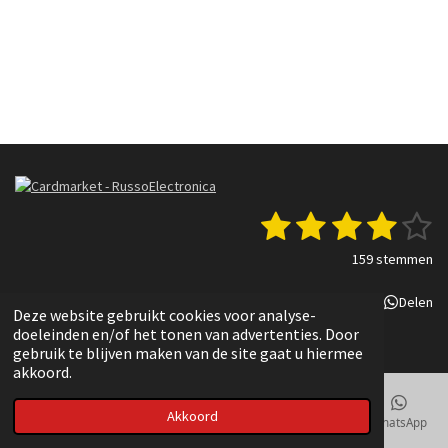
1
2
3
4
5
S
R
t
a
s
s
s
s
s
e
159 stemmen
t
m
t
t
t
t
t
i
m
Delen
Deel
Share
Delen
n
e
e
e
e
e
e
Deze website gebruikt cookies voor analyse-
g
n
© 2022 - 2025 Russo Electronica
doeleinden en/of het tonen van advertenties. Door
r
r
r
r
r
:
gebruik te blijven maken van de site gaat u hiermee
3
akkoord.
r
r
r
r
.
e
e
e
e
8
Akkoord
E-mailadres
Telefoonnummer
Kaart
TikTok
WhatsApp
3