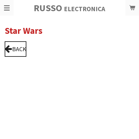
RUSSO
Ga
ELECTRONICA
direct
naar
Star Wars
de
hoofdinhoud
BACK