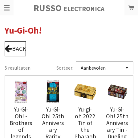
RUSSO
Ga
ELECTRONICA
direct
naar
Yu-Gi-Oh!
de
hoofdinhoud
BACK
5 resultaten
Sorteer:
Yu-Gi-
Yu-Gi-
Yu-gi-
Yu-Gi-
Oh! -
Oh! 25th
oh 2022
Oh! 25th
Brothers
Annivers
Tin of
Annivers
of
ary
the
ary Tin -
legends
Rarity
Pharaoh
Dueling