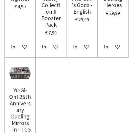
Collecti
's Gods -
Heroes
€ 4,99
on II
English
€ 29,99
Booster
€ 29,99
Pack
€ 7,99
In winkelwagen
In winkelwagen
In winkelwagen
In winkelwag
Yu-Gi-
Oh! 25th
Annivers
ary
Dueling
Mirrors
Tin - TCG